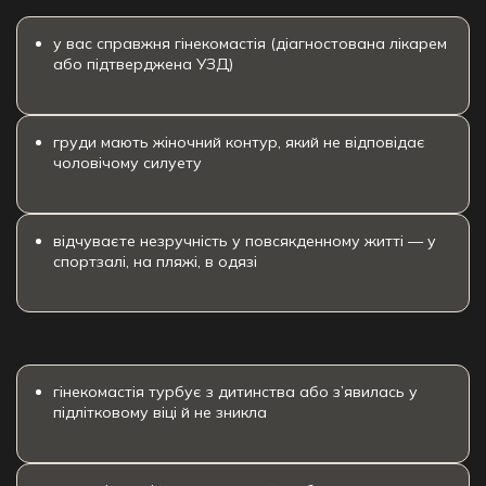
у вас справжня гінекомастія (діагностована лікарем
або підтверджена УЗД)
груди мають жіночний контур, який не відповідає
чоловічому силуету
відчуваєте незручність у повсякденному житті — у
спортзалі, на пляжі, в одязі
гінекомастія турбує з дитинства або з’явилась у
підлітковому віці й не зникла