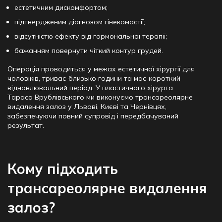
естетичним дискомфортом;
підтвердженим діагнозом
гінекомастії
;
відсутністю ефекту від гормональної терапії;
бажанням повернути чіткий контур грудей.
Операція проводиться у межах
естетичної хірургії для
чоловіків
, триває близько години та має короткий
відновлювальний період. У пластичного хірурга
Тараса
Врублівського
ми виконуємо
трансареолярне
видалення залоз
у
Львові, Києві та Чернівцях
,
забезпечуючи повний супровід і передбачуваний
результат.
Кому підходить
трансареолярне видалення
залоз?