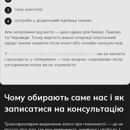
типу анестезії;
потреби у додатковій підтяжці тканин.
Але незалежно від міста — ціна єдина для Києва, Львова
та Чернівців. Точну вартість вашої операції пластичний
хірург зможе назвати після очної або онлайн-консультації.
У
пластичного хірурга Тараса Врублівського
ми за чесність
і прозорість у спілкуванні — тож жодних «сюрпризів» після
узгодження плану ви не отримаєте.
Чому обирають саме нас і як
записатися на консультацію
Трансареолярне видалення залоз при гінекомастії — це не
просто про тіло. Це про впевненість, комфорт і свободу. І