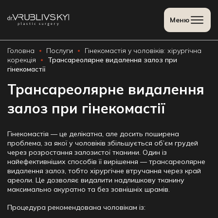
Meню
Головна
Послуги
Гінекомастія у чоловіків: хірургічна
корекція
Трансареолярне видалення залоз при
гінекомастії
Трансареолярне видалення
залоз при гінекомастії
Гінекомастія
— це делікатна, але досить поширена
проблема, за якої у чоловіків збільшується об’єм грудей
через розростання залозистої тканини. Один із
найефективніших способів її вирішення —
трансареолярне
видалення залоз
, тобто хірургічне втручання через край
ареоли. Це дозволяє видалити надлишкову тканину
максимально акуратно та без зовнішніх шрамів.
Процедура рекомендована чоловікам із: