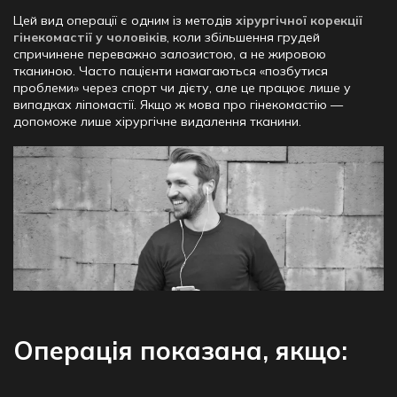
Цей вид операції є одним із методів
хірургічної корекції
гінекомастії у чоловіків
, коли збільшення грудей
спричинене переважно залозистою, а не жировою
тканиною. Часто пацієнти намагаються «позбутися
проблеми» через спорт чи дієту, але це працює лише у
випадках ліпомастії. Якщо ж мова про гінекомастію —
допоможе лише хірургічне видалення тканини.
Операція показана, якщо: