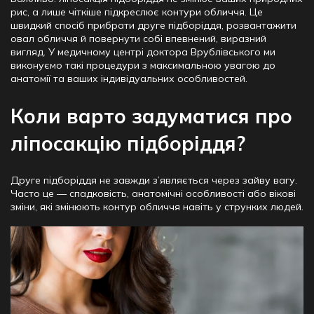
рис, а лише чіткіше підкреслює контури обличчя. Це
швидкий спосіб прибрати друге підборіддя, розвантажити
овал обличчя й повернути собі впевнений, виразний
вигляд. У медичному центрі доктора Врублівського ми
виконуємо такі процедури з максимальною увагою до
анатомії та ваших індивідуальних особливостей.
Коли варто задуматися про
ліпосакцію підборіддя?
Друге підборіддя не завжди з’являється через зайву вагу.
Часто це — спадковість, анатомічні особливості або вікові
зміни, які змінюють контур обличчя навіть у струнких людей.