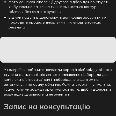
фото до і після ліпосакції другого підборіддя показують,
як буквально за кілька тижнів змінюється контур
обличчя без слідів втручання.
відгуки пацієнтів допоможуть вам краще зрозуміти, як
проходить процес відновлення і які емоції викликає
результат.
У галереї ви побачите приклади корекції підборіддя різного
ступеня складності: від легкого зменшення підборіддя до
комплексної ліпосакції шиї і підборіддя з акцентом на
витончену лінію овалу обличчя. Кожна історія — унікальна.
І саме тому ми завжди орієнтуємося на те, щоб підкреслити
вашу індивідуальність, а не змінити її.
Запис на консультацію