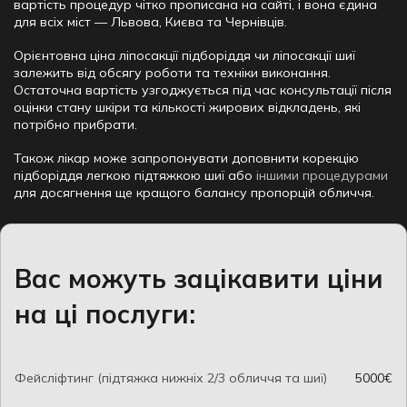
вартість процедур чітко прописана на сайті, і вона єдина
для всіх міст — Львова, Києва та Чернівців.
Орієнтовна ціна ліпосакції підборіддя чи ліпосакції шиї
залежить від обсягу роботи та техніки виконання.
Остаточна вартість узгоджується під час консультації після
оцінки стану шкіри та кількості жирових відкладень, які
потрібно прибрати.
Також лікар може запропонувати доповнити корекцію
підборіддя легкою підтяжкою шиї або
іншими процедурами
для досягнення ще кращого балансу пропорцій обличчя.
Вас можуть зацікавити ціни
на ці послуги:
Фейсліфтинг (підтяжка нижніх 2/3 обличчя та шиї)
5000€