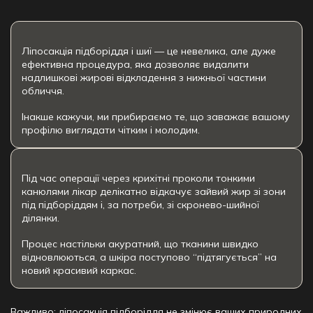
Ліпосакція підборіддя і шиї — це невелика, але дуже
ефективна процедура, яка дозволяє видалити
надлишкові жирові відкладення з нижньої частини
обличчя.
Інакше кажучи, ми прибираємо те, що заважає вашому
профілю виглядати чітким і молодим.
Під час операції через крихітні проколи тонкими
канюлями лікар делікатно відкачує зайвий жир зі зони
під підборіддям і, за потреби, зі скронево-шийної
ділянки.
Процес настільки акуратний, що тканини швидко
відновлюються, а шкіра поступово “підтягується” на
новий красивий каркас.
Важливо: ліпосакція підборіддя не змінює ваших природних