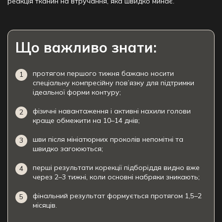
реакція тканин на втручання, яка швидко минає.
Що важливо знати:
протягом першого тижня бажано носити
спеціальну компресійну пов’язку для підтримки
ідеальної форми контуру;
фізичні навантаження і активні нахили голови
краще обмежити на 10–14 днів;
шви після мініатюрних проколів непомітні та
швидко загоюються;
перші результати корекції підборіддя видно вже
через 2–3 тижні, коли основні набряки зникають;
фінальний результат формується протягом 1,5–2
місяців.