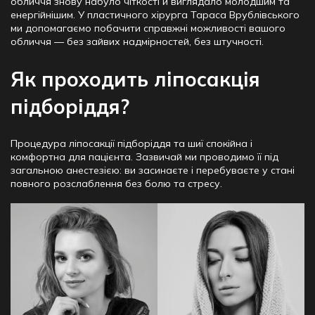
обличчя знову набуло чіткості й виглядало молодшим та
енергійнішим. У пластичного хірурга Тараса Врублівського
ми допомагаємо побачити справжні можливості вашого
обличчя — без зайвих надмірностей, без штучності.
Як проходить ліпосакція
підборіддя?
Процедура ліпосакції підборіддя та шиї спокійна і
комфортна для пацієнта. Зазвичай ми проводимо її під
загальною анестезією: ви засинаєте і перебуваєте у стані
повного розслаблення без болю та стресу.