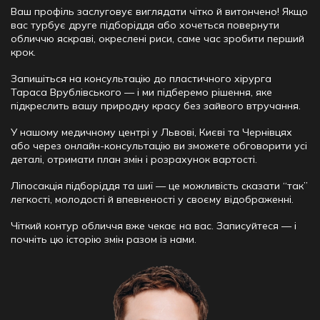
Ваш профіль заслуговує виглядати чітко й витончено! Якщо
вас турбує друге підборіддя або хочеться повернути
обличчю яскраві, окреслені риси, саме час зробити перший
крок.
Запишіться на консультацію до пластичного хірурга
Тараса Врублівського — і ми підберемо рішення, яке
підкреслить вашу природну красу без зайвого втручання.
У нашому медичному центрі у Львові, Києві та Чернівцях
або через онлайн-консультацію ви зможете обговорити усі
деталі, отримати план змін і розрахунок вартості.
Ліпосакція підборіддя та шиї — це можливість сказати “так”
легкості, молодості й впевненості у своєму відображенні.
Чіткий контур обличчя вже чекає на вас. Записуйтеся — і
почніть цю історію змін разом із нами.