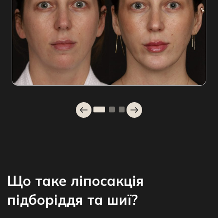
Що таке ліпосакція
підборіддя та шиї?