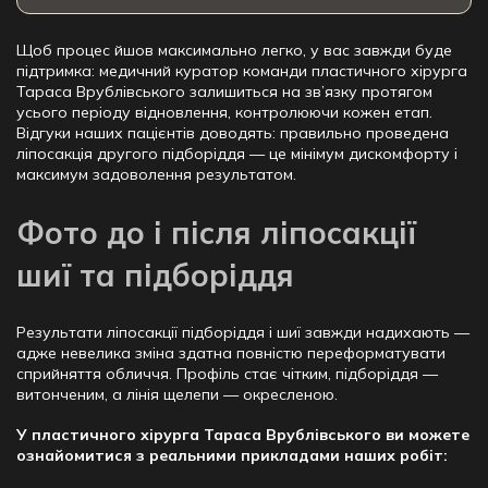
Щоб процес йшов максимально легко, у вас завжди буде
підтримка: медичний куратор команди пластичного хірурга
Тараса Врублівського залишиться на зв’язку протягом
усього періоду відновлення, контролюючи кожен етап.
Відгуки наших пацієнтів доводять: правильно проведена
ліпосакція другого підборіддя — це мінімум дискомфорту і
максимум задоволення результатом.
Фото до і після ліпосакції
шиї та підборіддя
Результати ліпосакції підборіддя і шиї завжди надихають —
адже невелика зміна здатна повністю переформатувати
сприйняття обличчя. Профіль стає чітким, підборіддя —
витонченим, а лінія щелепи — окресленою.
У пластичного хірурга Тараса Врублівського ви можете
ознайомитися з реальними прикладами наших робіт: