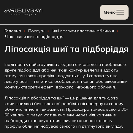
Meню
Головна
Послуги
Інші послуги пластики обличчя
Ліпосакція шиї та підборіддя
Ліпосакція шиї та підборіддя
Іноді навіть найстрункіша людина стикається з проблемою:
друге підборіддя
або нечіткий контур щелепи видають
втому, змінюють профіль, додають віку. І справа тут не
лише у вазі — генетика, особливості тканин або вікові зміни
можуть створити ефект “важкого” нижнього обличчя.
Ліпосакція підборіддя та шиї
— це рішення для тих, хто
хоче швидко і без складної реабілітації повернути своєму
обличчю чіткість і виразність. Процедура триває всього 30–
60 хвилин, а результат видно вже через кілька тижнів:
підборіддя стає акуратним, шия витонченою, а весь
профіль обличчя набуває свіжого і підтягнутого вигляду.