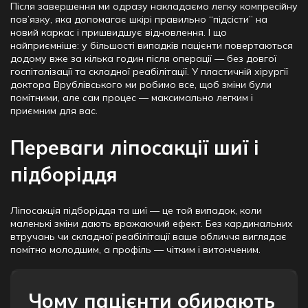
Після завершення ми одразу накладаємо легку компресійну
пов’язку, яка допомагає шкірі правильно “підсісти” на
новий каркас і пришвидшує відновлення. І що
найприємніше: у більшості випадків пацієнти повертаються
додому вже за кілька годин після операції — без довгої
госпіталізації та складної реабілітації. У пластичній хірургії
доктора Врублівського ми робимо все, щоб зміни були
помітними, але сам процес — максимально легким і
приємним для вас.
Переваги ліпосакції шиї і
підборіддя
Ліпосакція підборіддя та шиї — це той випадок, коли
маленькі зміни дають вражаючий ефект. Без кардинальних
втручань чи складної реабілітації ваше обличчя виглядає
помітно молодшим, а профіль — чітким і витонченим.
Чому пацієнти обирають