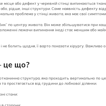
ке місце або дефект у черевній стінці випинаються тк
або, рідше, інші структури. Саме наявність дефекту від
кальна проблема у стінці живота, яка має свої симптоми
ик” по центру живота. Він може збільшуватися при каш
положенні лежачи випинання іноді стає меншим або майж
 не болить щодня, її варто показати хірургу. Важливо о
— це що?
нотканинна структура, яка проходить вертикально по ц
 та простягається від грудини до лобкової ділянки.
зні стани:
я в сторони;