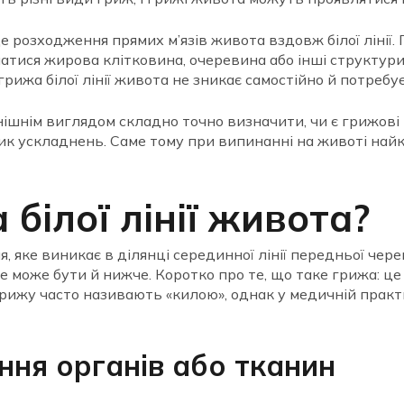
е розходження прямих м’язів живота вздовж білої лінії
атися жирова клітковина, очеревина або інші структури.
грижа білої лінії живота не зникає самостійно й потребує
нішнім виглядом складно точно визначити, чи є грижові 
ризик ускладнень. Саме тому при випинанні на животі н
білої лінії живота?
 яке виникає в ділянці серединної лінії передньої чере
ле може бути й нижче. Коротко про те, що таке грижа: ц
грижу часто називають «килою», однак у медичній практ
ння органів або тканин