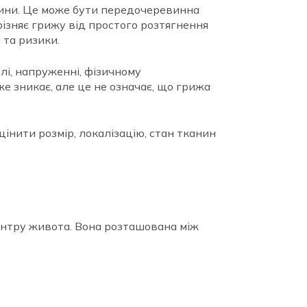
анини. Це може бути передочеревинна
різняє грижу від простого розтягнення
 та ризики.
лі, напруженні, фізичному
е зникає, але це не означає, що грижа
цінити розмір, локалізацію, стан тканин
ентру живота. Вона розташована між