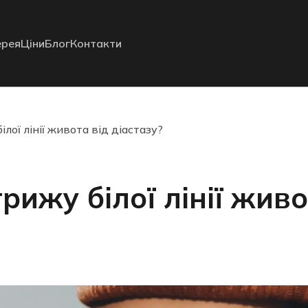
ерея
Ціни
Блог
Контакти
ілої лінії живота від діастазу?
грижу білої лінії живо