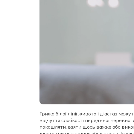
Грижа білої лінії живота і діастаз мо
відчуття слабкості передньої черевної 
покашляти, взяти щось важке або викон
діастаз чи поєднання обох станів. Існу