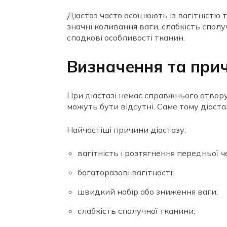
Діастаз часто асоціюють із вагітністю
значні коливання ваги, слабкість спо
спадкові особливості тканин.
Визначення та прич
При діастазі немає справжнього отвору в
можуть бути відсутні. Саме тому діаста
Найчастіші причини діастазу:
вагітність і розтягнення передньої ч
багаторазові вагітності;
швидкий набір або зниження ваги;
слабкість сполучної тканини;