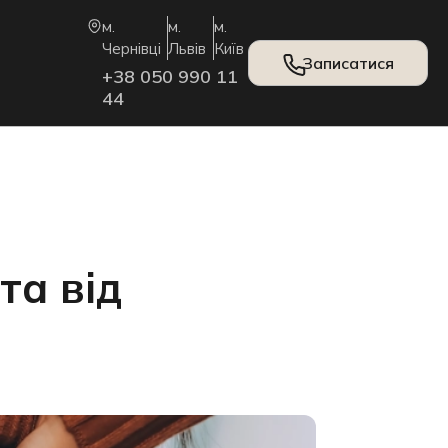
м.
м.
м.
Чернівці
Львів
Київ
Записатися
+38 050 990 11
44
та від