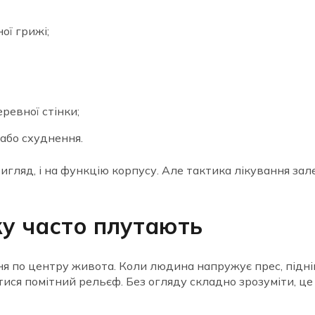
ої грижі;
ревної стінки;
 або схуднення.
вигляд, і на функцію корпусу. Але тактика лікування за
жу часто плутають
 по центру живота. Коли людина напружує прес, підні
ятися помітний рельєф. Без огляду складно зрозуміти, ц