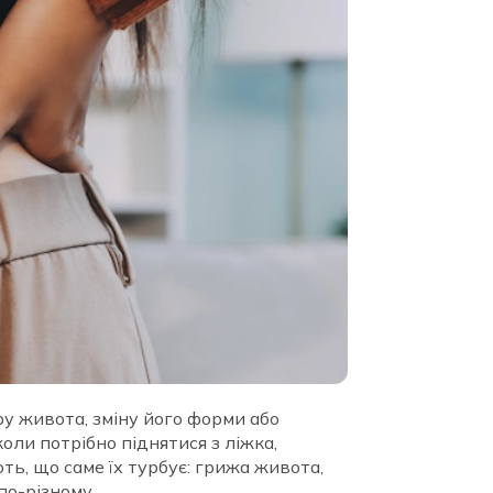
ру живота, зміну його форми або
коли потрібно піднятися з ліжка,
ть, що саме їх турбує: грижа живота,
 по-різному.