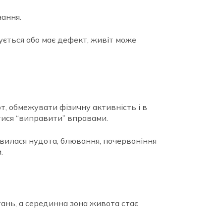
нання.
гується або має дефект, живіт може
, обмежувати фізичну активність і в
тися “виправити” вправами.
вилася нудота, блювання, почервоніння
.
тань, а серединна зона живота стає