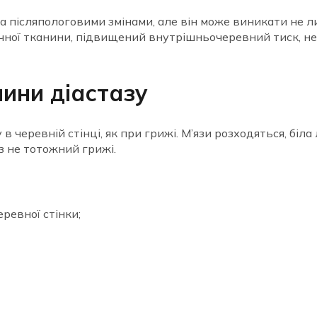
 та післяпологовими змінами, але він може виникати не 
лучної тканини, підвищений внутрішньочеревний тиск, н
ини діастазу
 черевній стінці, як при грижі. М’язи розходяться, біла 
з не тотожний грижі.
еревної стінки;