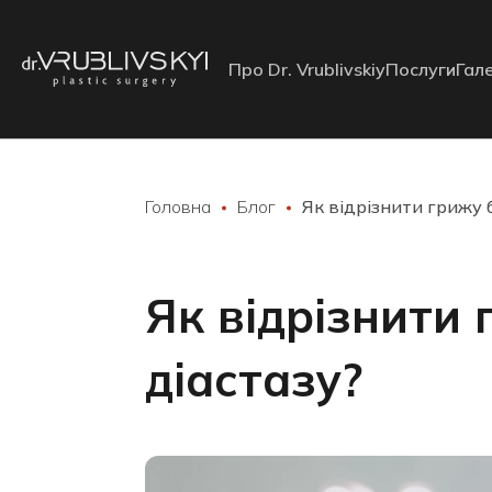
Про Dr. Vrublivskiy
Послуги
Гал
Головна
Блог
Як відрізнити грижу б
Як відрізнити 
діастазу?