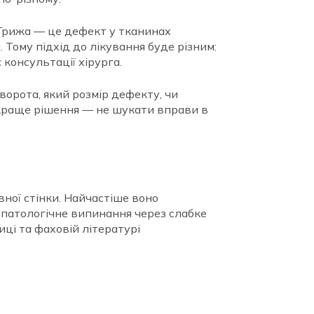
. Грижа — це дефект у тканинах
 Тому підхід до лікування буде різним:
 консультації хірурга.
ворота, який розмір дефекту, чи
айкраще рішення — не шукати вправи в
вної стінки. Найчастіше воно
е патологічне випинання через слабке
иці та фаховій літературі