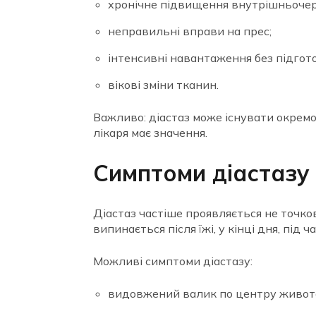
хронічне підвищення внутрішньочер
неправильні вправи на прес;
інтенсивні навантаження без підгот
вікові зміни тканин.
Важливо: діастаз може існувати окремо
лікаря має значення.
Симптоми діастазу
Діастаз частіше проявляється не точко
випинається після їжі, у кінці дня, пі
Можливі симптоми діастазу:
видовжений валик по центру живота