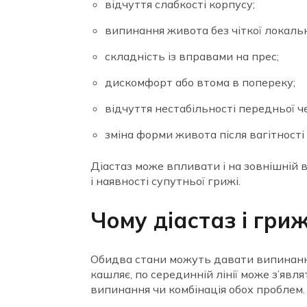
відчуття слабкості корпусу;
випинання живота без чіткої локальн
складність із вправами на прес;
дискомфорт або втома в попереку;
відчуття нестабільності передньої че
зміна форми живота після вагітності
Діастаз може впливати і на зовнішній 
і наявності супутньої грижі.
Чому діастаз і гри
Обидва стани можуть давати випинання
кашляє, по серединній лінії може з’явл
випинання чи комбінація обох проблем.