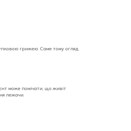
 пупковою грижею. Саме тому огляд
єнт може помічати, що живіт
ння лежачи.