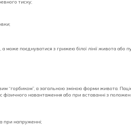
евного тиску;
овки;
, а може поєднуватися з грижею білої лінії живота або
вим “горбиком”, а загальною зміною форми живота. Паці
д час фізичного навантаження або при вставанні з положе
 при напруженні;