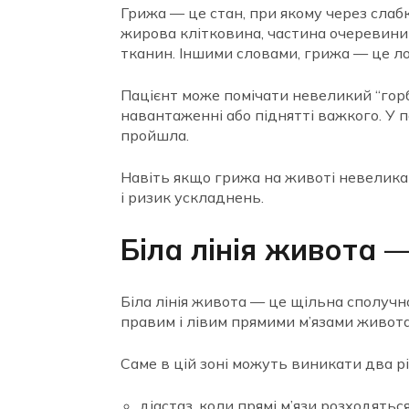
Грижа — це стан, при якому через слаб
жирова клітковина, частина очеревини 
тканин. Іншими словами, грижа — це ло
Пацієнт може помічати невеликий “горб
навантаженні або піднятті важкого. У 
пройшла.
Навіть якщо грижа на животі невелика і
і ризик ускладнень.
Біла лінія живота 
Біла лінія живота — це щільна сполуч
правим і лівим прямими м’язами живота
Саме в цій зоні можуть виникати два рі
діастаз, коли прямі м’язи розходятьс