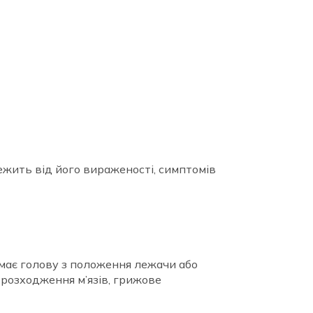
лежить від його вираженості, симптомів
має голову з положення лежачи або
е розходження м’язів, грижове