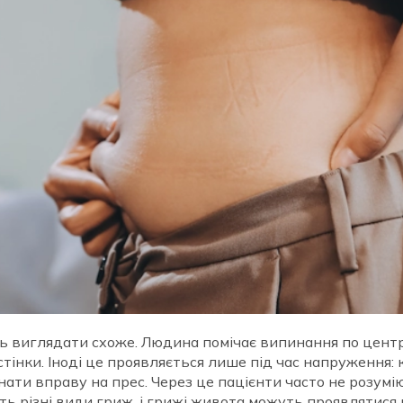
жуть виглядати схоже. Людина помічає випинання по цент
стінки. Іноді це проявляється лише під час напруження: 
ати вправу на прес. Через це пацієнти часто не розумію
ють різні види гриж, і грижі живота можуть проявлятися