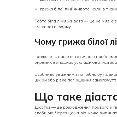
грижа білої лінії живота, коли в тка
Тобто біла лінія живота — це не м’яз, 
змінювати форму.
Чому грижа білої л
Грижа не є лише естетичною проблемою
окремих випадках ускладнюватися заще
Особливо уважними потрібно бути, якщ
шкіри або різке погіршення самопочутт
Що таке діаст
Діастаз — це розходження правого й лі
слабшою. Через це живіт може випинати