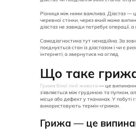
Різниця між ними важлива. Діастаз — ц
черевної стінки, через який може випин
діастаз не завжди потребує операції, а 
Самодіагностика тут ненадійна. За зов
поєднується стан із діастазом і чи є 
інтернеті, а звернутися на огляд.
Що таке грижа 
Грижа білої лінії живота
— це випинання,
з’являється між грудиною та пупком, а
місце або дефект у тканинах. У побуті 
використовують термін «грижа».
Грижа — це випина