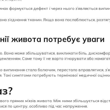
нинах формується дефект і через нього з’являється випи
а зона з’єднання тканин. Якщо вона послаблюється, розтя
інії живота потребує уваги
. Вона може збільшуватися, викликати біль, дискомфорт
мленням. Саме тому її не варто ігнорувати або намага
о випинання стало болючим, перестало вправлятися, з’я
я. Такі симптоми потребують термінової медичної оцінки
аз?
вого прямих м’язів живота. Між ними збільшується відс
ся по центру, особливо під час напруження.