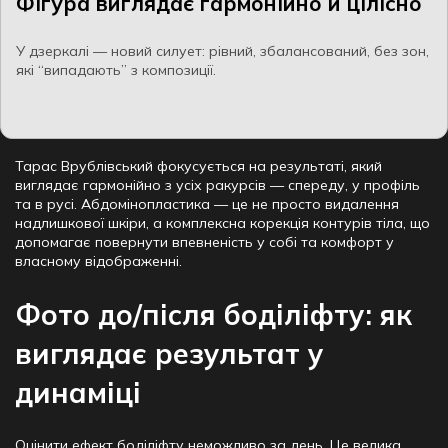
Фігура виглядає гармонійно й цілісно
У дзеркалі — новий силует: рівний, збалансований, без зон,
які “випадають” з композиції.
Тарас Врублівський фокусується на результаті, який
виглядає гармонійно з усіх ракурсів — спереду, у профіль
та в русі. Абдомінопластика — це не просто видалення
надлишкової шкіри, а комплексна корекція контурів тіла, що
допомагає повернути впевненість у собі та комфорт у
власному відображенні.
Фото до/після боділіфту: як
виглядає результат у
динаміці
Оцінити ефект боділіфту неможливо за день. Це велика