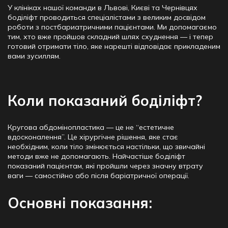
У
клініках нашої команди в Львові, Києві та Чернівцях
боділіфт
проводиться спеціалістами з великим досвідом
роботи з постбариатричними пацієнтами. Ми допомагаємо
тим, хто вже пройшов складний шлях схуднення — і тепер
готовий отримати тіло, яке нарешті відповідає прикладеним
вами зусиллям.
Коли показаний боділіфт?
Кругова абдомінопластика — це не “естетичне
вдосконалення”. Це хірургічне рішення, яке стає
необхідним, коли тіло змінюється настільки, що звичайні
методи вже не допомагають. Найчастіше боділіфт
показаний пацієнтам, які пройшли через значну втрату
ваги — самостійно або після баріатричної операції.
Основні показання: