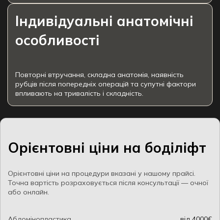
Індивідуальні анатомічні
особливості
Повторні втручання, складна анатомія, наявність
рубців після попередніх операцій та супутні фактори
впливають на тривалість і складність.
Орієнтовні ціни на боділіфт
Орієнтовні ціни на процедури вказані у нашому прайсі.
Точна вартість розраховується після консультації — очної
або онлайн.
Абдомінопластика
від 4000€