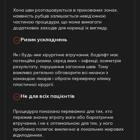
Хоча шви розташовуються в прихованих зонах,
наявність рубців залишається невід’ємною
частиною процедури, що може вимагати
додаткових заходів для корекції їх вигляду.
Ризик ускладнень
Як і будь-яке хірургічне втручання, боділіфт має
потенційні ризики, серед яких – інфекції, асиметрія
результату, порушення загоєння швів. Тому
важливо ретельно обговорити всі нюанси з
командою лікарів і обрати перевірену клініку
пластичної хірургії.
Не для всіх пацієнтів
Процедура показана переважно для тих, хто
пережив значну втрату ваги або баріатричне
втручання, і не є оптимальною для тих, у кого
проблема полягає виключно в локальних жирових
відкладеннях.