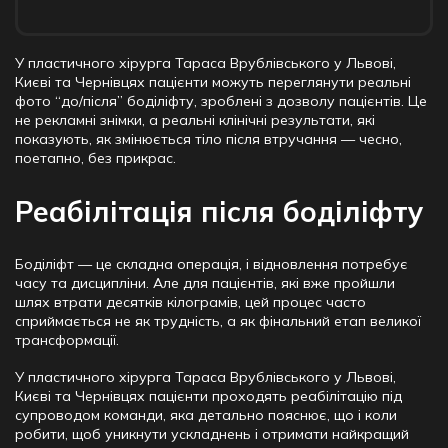
У пластичного хірурга Тараса Врублівського у Львові,
Києві та Чернівцях пацієнти можуть переглянути реальні
фото “до/після” боділіфту, зроблені з дозволу пацієнтів. Це
не рекламні знімки, а реальні клінічні результати, які
показують, як змінюється тіло після втручання — чесно,
поетапно, без прикрас.
Реабілітація після боділіфту
Боділіфт — це складна операція, і відновлення потребує
часу та дисципліни. Але для пацієнтів, які вже пройшли
шлях втрати десятків кілограмів, цей процес часто
сприймається не як трудність, а як фінальний етап великої
трансформації.
У пластичного хірурга Тараса Врублівського у Львові,
Києві та Чернівцях пацієнти проходять реабілітацію під
супроводом команди, яка детально пояснює, що і коли
робити, щоб уникнути ускладнень і отримати найкращий