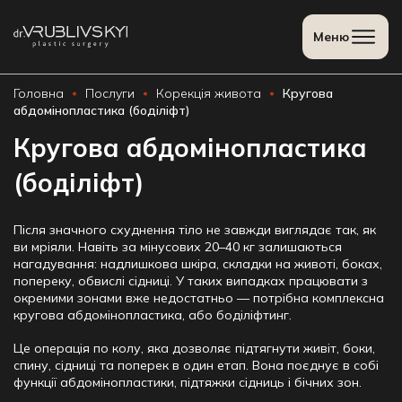
Meню
Головна
Послуги
Корекція живота
Кругова
абдомінопластика (боділіфт)
Кругова абдомінопластика
(боділіфт)
Після значного схуднення тіло не завжди виглядає так, як
ви мріяли. Навіть за мінусових 20–40 кг залишаються
нагадування: надлишкова шкіра, складки на животі, боках,
попереку, обвислі сідниці. У таких випадках працювати з
окремими зонами вже недостатньо — потрібна комплексна
кругова абдомінопластика
, або
боділіфтинг
.
Це операція по колу, яка дозволяє
підтягнути живіт
, боки,
спину, сідниці та поперек в один етап. Вона поєднує в собі
функції
абдомінопластики
,
підтяжки сідниць
і бічних зон.