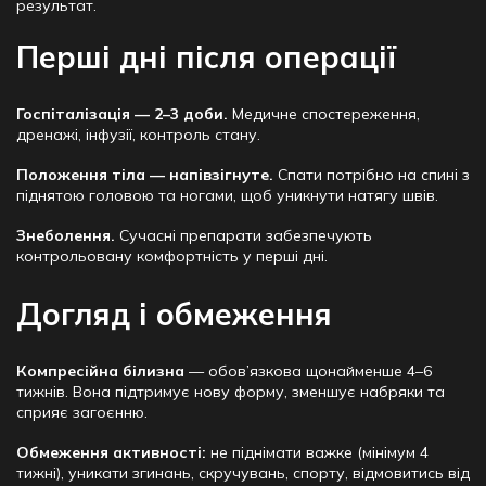
результат.
Перші дні після операції
Госпіталізація — 2–3 доби.
Медичне спостереження,
дренажі, інфузії, контроль стану.
Положення тіла — напівзігнуте.
Спати потрібно на спині з
піднятою головою та ногами, щоб уникнути натягу швів.
Знеболення.
Сучасні препарати забезпечують
контрольовану комфортність у перші дні.
Догляд і обмеження
Компресійна білизна
— обов’язкова щонайменше 4–6
тижнів. Вона підтримує нову форму, зменшує набряки та
сприяє загоєнню.
Обмеження активності:
не піднімати важке (мінімум 4
тижні), уникати згинань, скручувань, спорту, відмовитись від