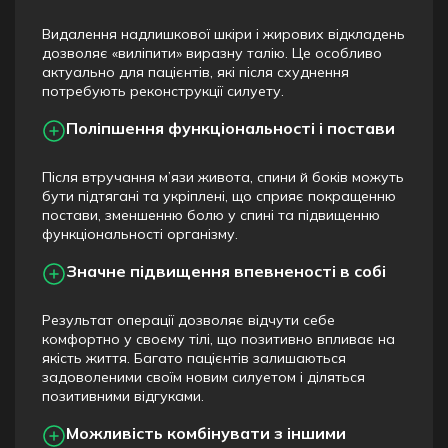
Видалення надлишкової шкіри і жирових відкладень
дозволяє «виліпити» виразну талію. Це особливо
актуально для пацієнтів, які після схуднення
потребують реконструкції силуету.
Поліпшення функціональності і постави
Після втручання м’язи живота, спини й боків можуть
бути підтягані та укріплені, що сприяє покращенню
постави, зменшенню болю у спині та підвищенню
функціональності організму.
Значне підвищення впевненості в собі
Результат операції дозволяє відчути себе
комфортно у своєму тілі, що позитивно впливає на
якість життя. Багато пацієнтів залишаються
задоволеними своїм новим силуетом і діляться
позитивними відгуками.
Можливість комбінувати з іншими