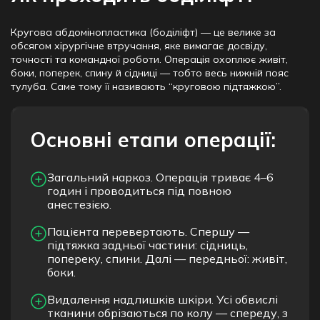
Кругова абдомінопластика (боділіфт) — це велике за
обсягом хірургічне втручання, яке вимагає досвіду,
точності та командної роботи. Операція охоплює живіт,
боки, поперек, спину й сідниці — тобто весь нижній пояс
тулуба. Саме тому її називають “круговою підтяжкою”.
Основні етапи операції:
Загальний наркоз. Операція триває 4–6
годин і проводиться під повною
анестезією.
Пацієнта перевертають. Спершу —
підтяжка задньої частини: сідниць,
попереку, спини. Далі — передньої: живіт,
боки.
Видалення надлишків шкіри. Усі обвислі
тканини обрізаються по колу — спереду, з