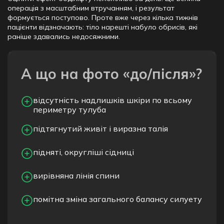
операція з масштабним втручанням, і результат
формується поступово. Проте вже через кілька тижнів
пацієнти відзначають: тіло нарешті набуло обрисів, які
раніше здавались недосяжними.
А що на фото «до/після»?
відсутність надлишків шкіри по всьому
периметру тулуба
підтягнутий живіт і виразна талія
підняті, округліші сідниці
вирівняна лінія спини
помітна зміна загального балансу силуету