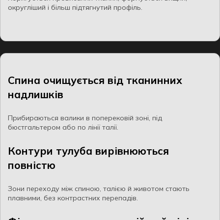
округліший і більш підтягнутий профіль.
Спина очищується від тканинних
надлишків
Прибираються валики в поперековій зоні, під
бюстгальтером або по лінії талії.
Контури тулуба вирівнюються
повністю
Зони переходу між спиною, талією й животом стають
плавними, без контрастних перепадів.