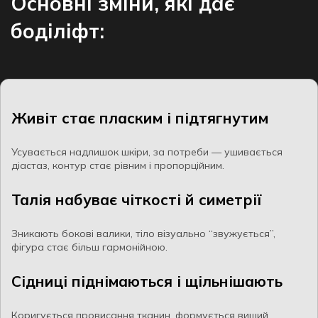
Основні зміни, які дає
боділіфт:
Живіт стає пласким і підтягнутим
Усувається надлишок шкіри, за потреби — ушивається
діастаз, контур стає рівним і пропорційним.
Талія набуває чіткості й симетрії
Зникають бокові валики, тіло візуально “звужується”,
фігура стає більш гармонійною.
Сідниці піднімаються і щільнішають
Коригується провисання тканин, формується вищий,