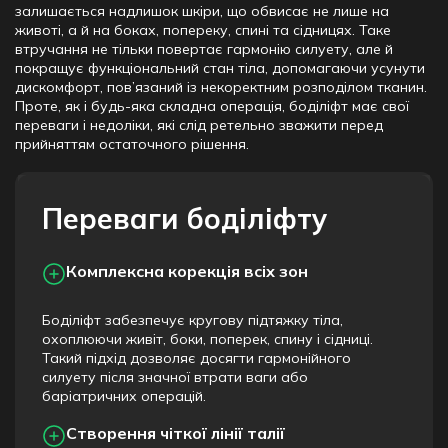
залишається надлишок шкіри, що обвисає не лише на
животі, а й на боках, попереку, спині та сідницях. Таке
втручання не тільки повертає гармонію силуету, але й
покращує функціональний стан тіла, допомагаючи усунути
дискомфорт, пов’язаний із некоректним розподілом тканин.
Проте, як і будь-яка складна операція, боділіфт має свої
переваги і недоліки, які слід ретельно зважити перед
прийняттям остаточного рішення.
Переваги боділіфту
Комплексна корекція всіх зон
Боділіфт забезпечує кругову підтяжку тіла,
охоплюючи живіт, боки, поперек, спину і сідниці.
Такий підхід дозволяє досягти гармонійного
силуету після значної втрати ваги або
баріатричних операцій.
Створення чіткої лінії талії