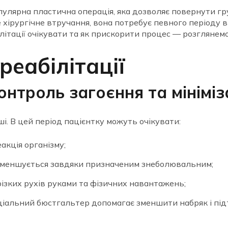
улярна пластична операція, яка дозволяє повернути гр
е хірургічне втручання, вона потребує певного періоду 
ілітації очікувати та як прискорити процес — розглянем
реабілітації
нтроль загоєння та мініміз
і. В цей період пацієнтку можуть очікувати:
кція організму;
зменшується завдяки призначеним знеболювальним;
ізких рухів руками та фізичних навантажень;
іальний бюстгальтер допомагає зменшити набряк і пі