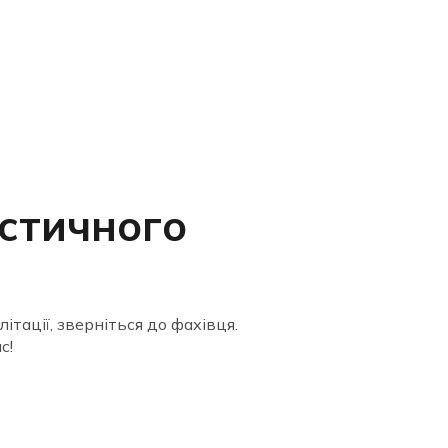
астичного
тації, зверніться до фахівця.
с!