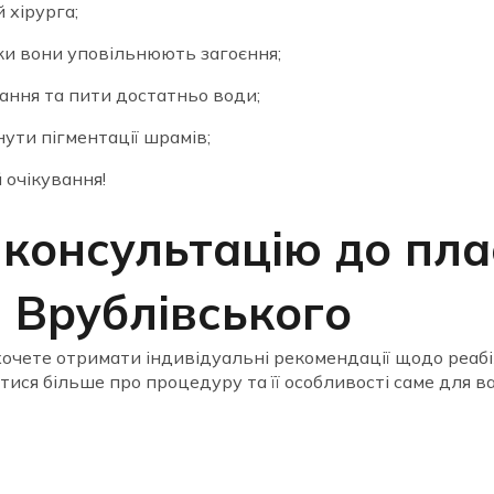
 хірурга;
ьки вони уповільнюють загоєння;
ння та пити достатньо води;
ути пігментації шрамів;
 очікування!
 консультацію до пл
а Врублівського
очете отримати індивідуальні рекомендації щодо реабілі
атися більше про процедуру та її особливості саме для ва