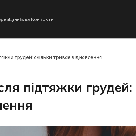
ерея
Ціни
Блог
Контакти
дтяжки грудей: скільки триває відновлення
ісля підтяжки грудей:
лення