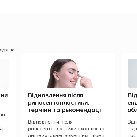
рургію
ини
Відновлення після
Ві
риносептопластики:
ен
терміни та рекомендації
об
ий
Відновлення після
Від
д
риносептопластики охоплює не
під
ути
лише загоєння зовнішніх тканин
пос