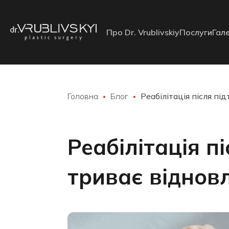
Про Dr. Vrublivskiy
Послуги
Гал
Головна
Блог
Реабілітація після пі
Реабілітація п
триває віднов