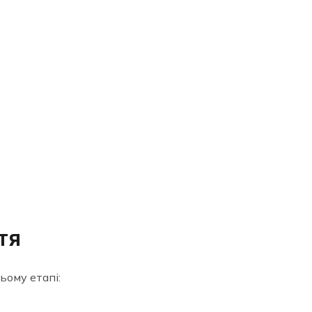
тя
ьому етапі: