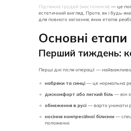
Підтяжка грудей (мастопексія)
— це поп
естетичний вигляд. Проте, як і будь-як
для повного загоєння, яких етапів реаб
Основні етапи 
Перший тиждень: ко
Перші дні після операції — найважливіш
набряки та синці
— це нормальна реа
дискомфорт або легкий біль
— він 
обмеження в русі
— варто уникати р
носіння компресійної білизни
— спец
положенні.