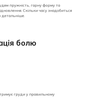
удям пружність, гарну форму та
відновлення. Скільки часу знадобиться
о детальніше.
ація болю
дтримує груди у правильному