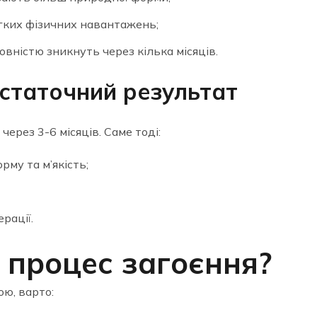
гких фізичних навантажень;
вністю зникнуть через кілька місяців.
 остаточний результат
ерез 3-6 місяців. Саме тоді:
му та м’якість;
рації.
 процес загоєння?
ю, варто: