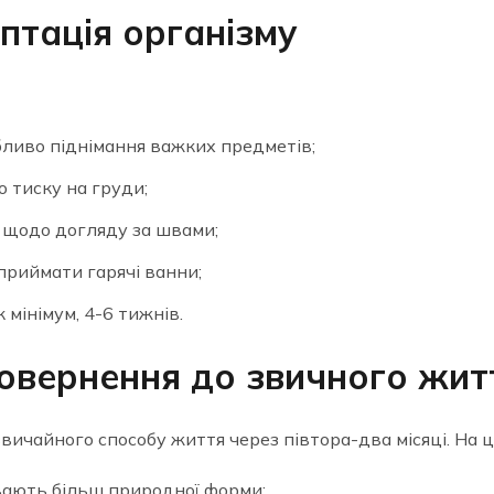
птація організму
ливо піднімання важких предметів;
о тиску на груди;
 щодо догляду за швами;
 приймати гарячі ванни;
 мінімум, 4-6 тижнів.
повернення до звичного жит
вичайного способу життя через півтора-два місяці. На ц
вають більш природної форми;