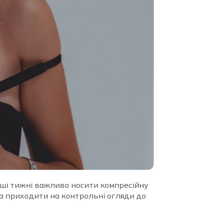
ерші тижні важливо носити компресійну
а приходити на контрольні огляди до