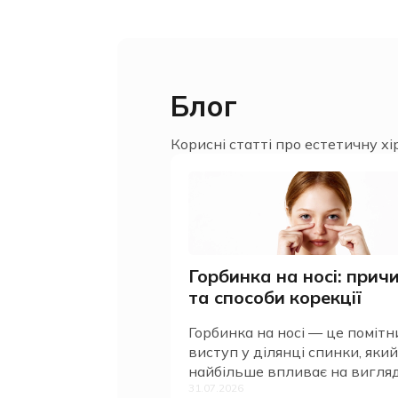
Блог
Корисні статті про естетичну хі
Горбинка на носі: прич
та способи корекції
Горбинка на носі — це помітн
виступ у ділянці спинки, який
найбільше впливає на вигля
31.07.2026
носа в профіль. Вона може б