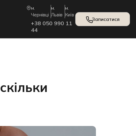
м.
м.
м.
Чернівці
Львів
Київ
Записатися
+38 050 990 11
44
 скільки