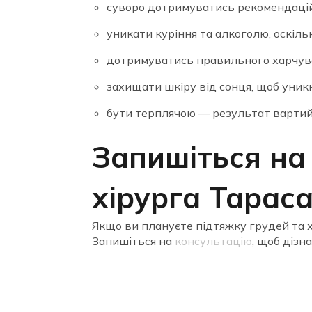
суворо дотримуватись рекомендацій
уникати куріння та алкоголю, оскіл
дотримуватись правильного харчува
захищати шкіру від сонця, щоб уникн
бути терплячою — результат вартий
Запишіться на
хірурга Тарас
Якщо ви плануєте підтяжку грудей та х
Запишіться на
консультацію
, щоб дізн